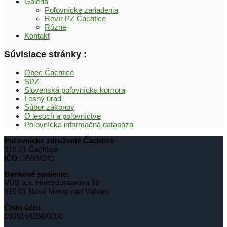
Galéria
Poľovnícke zariadenia
Revír PZ Čachtice
Rôzne
Kontakt
Súvisiace stránky :
Obec Čachtice
SPZ
Slovenská poľovnícka komora
Lesný úrad
Súbor zákonov
O lesoch a poľovníctve
Poľovnícka informačná databáza
Poľovnícke združenie Čachtice
916 21 Čachtice
IČO:
35594241
Bankové spojenie:
VÚB a.s. Hviezdoslavova 19
915 01 Nové Mesto nad Váhom
Číslo účtu:
1606164258/0200