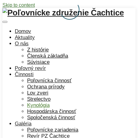
Skip to content
Domov
Aktuality
O nás
Z histórie
Členská základňa
Súvisiace
Poľovný revír
Činnosti
Poľovnícka činnosť
Ochrana prírody
Lov zveri
Strelectvo
Kynológia
Hospodárska činnosť
Spoločenská činnosť
Galéria
Poľovnícke zariadenia
Revír PZ Čachtice