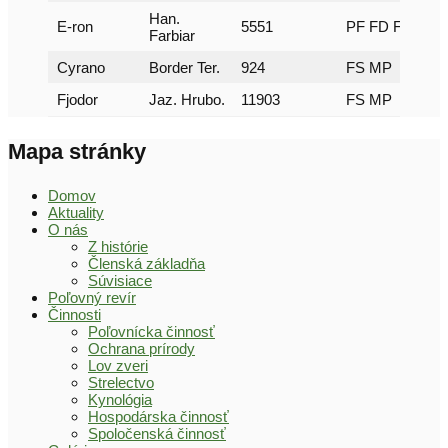
Han.
E-ron
5551
PF FD FSMP
Farbiar
Cyrano
Border Ter.
924
FS MP
Fjodor
Jaz. Hrubo.
11903
FS MP
Mapa stránky
Domov
Aktuality
O nás
Z histórie
Členská základňa
Súvisiace
Poľovný revír
Činnosti
Poľovnícka činnosť
Ochrana prírody
Lov zveri
Strelectvo
Kynológia
Hospodárska činnosť
Spoločenská činnosť