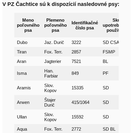
V PZ Čachtice sú k dispozícií nasledovné psy:
Meno
Plemeno
Skúšky
Identifikačné
poľovného
poľovného
upotrebiteľnos
číslo psa
psa
psa
použiteľnos
Dubo
Jaz. Durič
3222
SD CSASD
Tiran
Fox. Terr.
2857
FSMP
Aran
Jagterier
7521
BL
Han.
Isma
849
PF
Farbiar
Slov.
Aramis
15335
SD
Kopov
Štajer
Arwen
415/1064
SD
Durič
Slov.
Ullan
15592
SD
Kopov
Aqua
Fox. Terr.
2772
SD BL